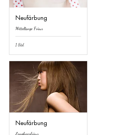
Neufärbung
Mittellange Frisur
1 Std.
Neufärbung
Langhaarfrisur