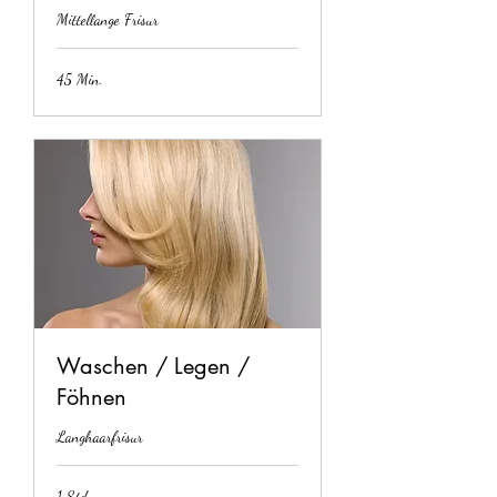
Mittellange Frisur
45 Min.
Waschen / Legen /
Föhnen
Langhaarfrisur
1 Std.